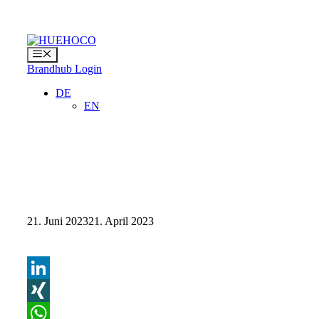
Zum
Inhalt
springen
Menü
Brandhub Login
DE
EN
21. Juni 2023
21. April 2023
LinkedIn
XING