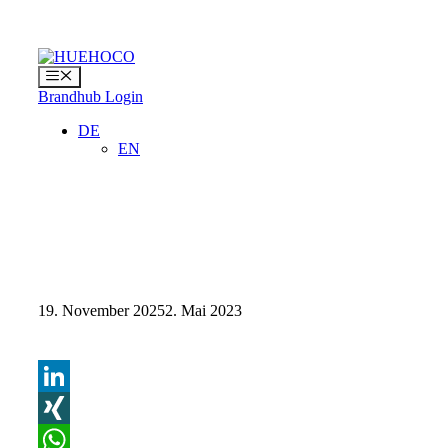
Zum
Inhalt
springen
Menü
Brandhub Login
DE
EN
19. November 2025
2. Mai 2023
LinkedIn
XING