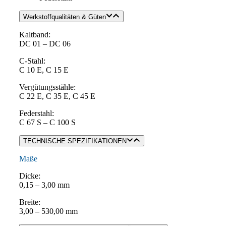
Werkstoffqualitäten & Güten
Kaltband:
DC 01 – DC 06
C-Stahl:
C 10 E, C 15 E
Vergütungsstähle:
C 22 E, C 35 E, C 45 E
Federstahl:
C 67 S – C 100 S
TECHNISCHE SPEZIFIKATIONEN
Maße
Dicke:
0,15 – 3,00 mm
Breite:
3,00 – 530,00 mm