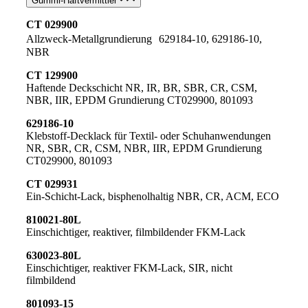
Gummi-Haftvermittler
CT 029900
Allzweck-Metallgrundierung 629184-10, 629186-10,
NBR
CT 129900
Haftende Deckschicht NR, IR, BR, SBR, CR, CSM,
NBR, IIR, EPDM Grundierung CT029900, 801093
629186-10
Klebstoff-Decklack für Textil- oder Schuhanwendungen
NR, SBR, CR, CSM, NBR, IIR, EPDM Grundierung
CT029900, 801093
CT 029931
Ein-Schicht-Lack, bisphenolhaltig NBR, CR, ACM, ECO
810021-80L
Einschichtiger, reaktiver, filmbildender FKM-Lack
630023-80L
Einschichtiger, reaktiver FKM-Lack, SIR, nicht
filmbildend
801093-15