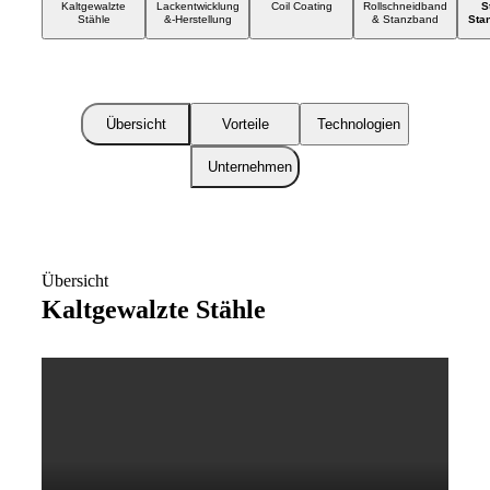
Kaltgewalzte
Lackentwicklung
Coil Coating
Rollschneidband
S
Stähle
&-Herstellung
& Stanzband
Stan
Übersicht
Vorteile
Technologien
Unternehmen
Übersicht
Kaltgewalzte Stähle