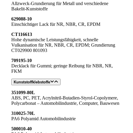
Allzweck-Grundierung für Metall und verschiedene
Bakelit-Kunststoffe
629088-10
Einschichtiger Lack für NR, NBR, CR, EPDM
CT116613
Hohe dynamische Leistungsfähigkeit, schnelle
Vulkanisation für NR, NBR, CR, EPDM; Grundierung
CT029900 801093
709195-10
Decklack für Gummi; geringe Reibung für NBR, NR,
FKM
Kunststoffklebstoffe
351099-80L
ABS, PC, PET, Acrylnitril-Butadien-Styrol-Copolymere,
Polycarbonat – Automobilindustrie, Computer, Bauwesen
310025-70L
PA6 Polyamid Automobilindustrie
500010-40