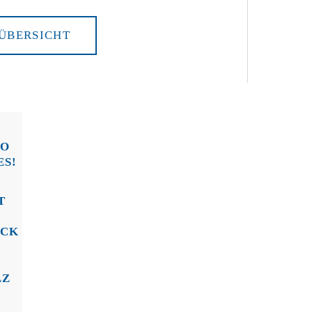
ÜBERSICHT
CO
ES!
T
CK
LZ