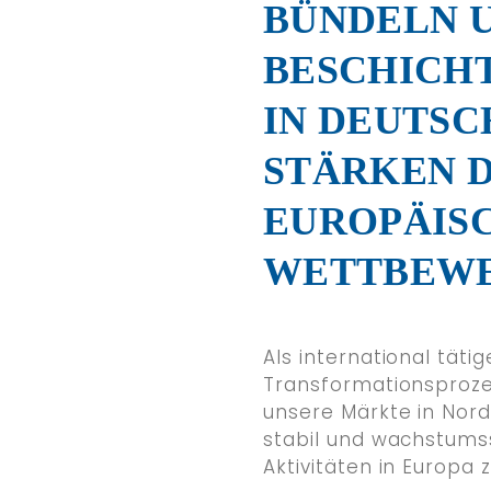
BÜNDELN 
SI-Coatings
SI-Coatings China
BESCHICH
HUEHOCO GmbH
First American Resources
IN DEUTS
HUEHOCO ACP do Brasil
HUEHOCO China
STÄRKEN D
HUEHOCO India
SIV
EUROPÄIS
ACP Group
WETTBEWE
DOWNLOADS
Zertifikate
Als international tät
Broschüren
Transformationsproze
unsere Märkte in Nor
BLOG
stabil und wachstumss
Aktivitäten in Europa 
KARRIERE