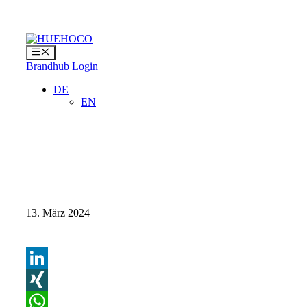
Zum
Inhalt
springen
Menü
Brandhub Login
DE
EN
13. März 2024
LinkedIn
XING